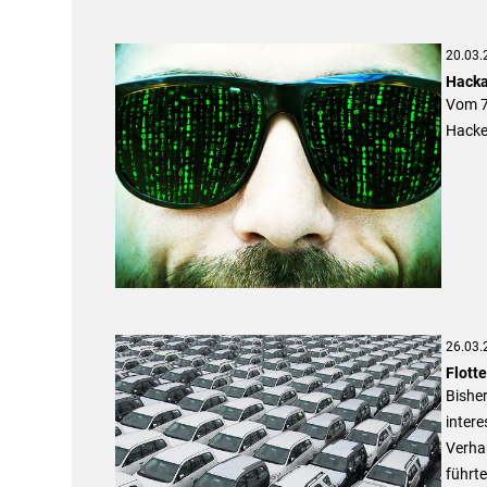
20.03.
Hacka
Vom 7
Hacker
26.03.
Flott
Bishe
intere
Verhan
führte