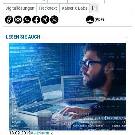
[..]
Digitallösungen
Hacknext
Kaiser X Labs
(PDF)
LESEN SIE AUCH
18.02.2019
Assekuranz