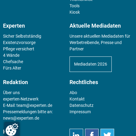
Tools
Kiosk
Experten
Aktuelle Mediadaten
Sicher Selbstständig
Unsere aktuellen Mediadaten für
Existenz­vorsorge
Werbetreibende, Presse und
Pflege versichert
Partner
4 Wände
Chefsache
Mediadaten 2026
Fürs Alter
Redaktion
Rechtliches
Über uns
Abo
experten-Netzwerk
Kontakt
E-Mail:
team@experten.de
Datenschutz
Pressemeldungen bitte an:
Impressum
news@experten.de
KIOSK