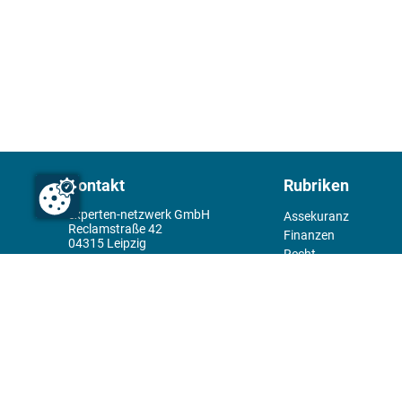
Kontakt
Rubriken
experten-netzwerk GmbH
Assekuranz
Reclamstraße 42
Finanzen
04315 Leipzig
Recht
+49 341 98995950
Management
Wirtschaft
Themenwelt
Tools
Kiosk
Redaktion
Rechtliches