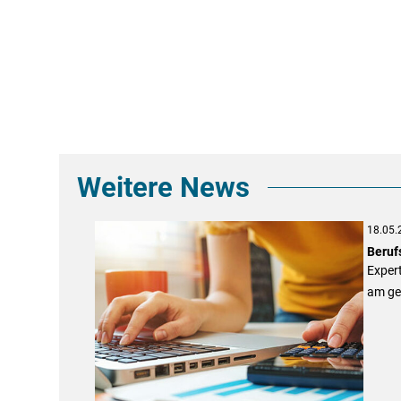
Weitere News
18.05.
Beruf
Expert
am gep