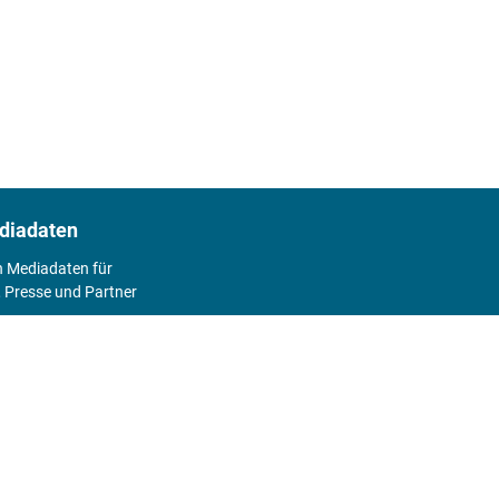
diadaten
n Mediadaten für
 Presse und Partner
2026
Abo
Hier geht's zum Print Abo und zum