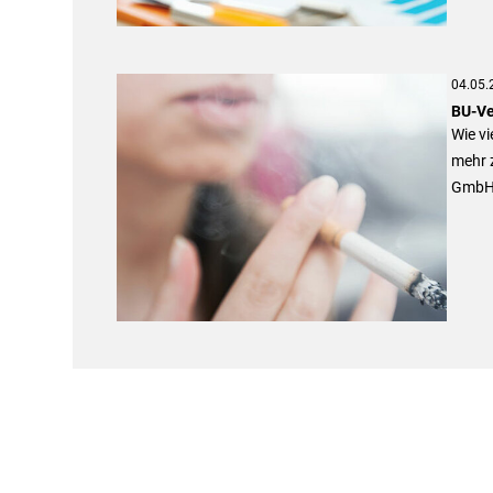
04.05.
BU-Ve
Wie vi
mehr z
GmbH