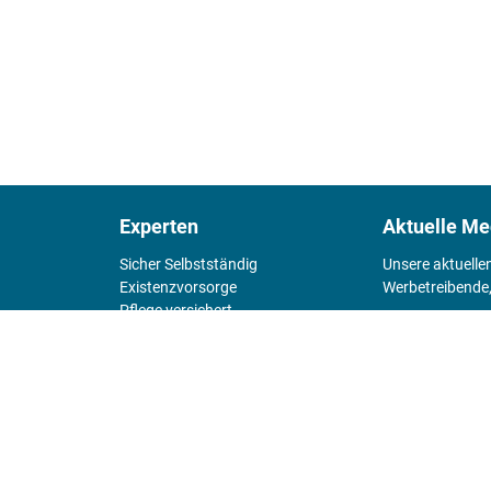
Experten
Aktuelle Me
Sicher Selbstständig
Unsere aktuelle
Existenz­vorsorge
Werbetreibende,
Pflege versichert
4 Wände
Mediadaten 
Chefsache
Fürs Alter
KIOSK