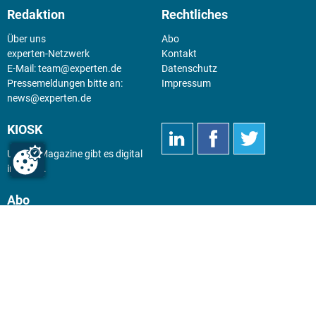
Redaktion
Rechtliches
Über uns
Abo
experten-Netzwerk
Kontakt
E-Mail:
team@experten.de
Datenschutz
Pressemeldungen bitte an:
Impressum
news@experten.de
KIOSK
Unsere Magazine gibt es digital
im
Kiosk
.
Abo
Hier geht's zum Print Abo und
zum gesamten Online Angebot
des expertenReport.
Jetzt anmelden!