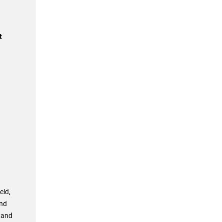
t
eld,
und
tand