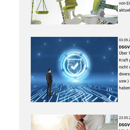
von En
aktue
03.09.
DSGVO
Über 
Kraft 
nicht
diver
usw.)
haben 
23.05.
DSGVO