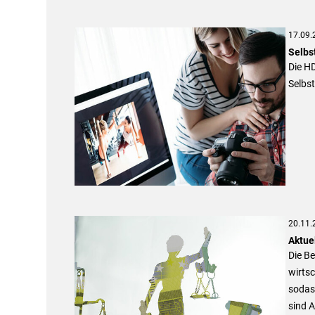
17.09.
Selbs
Die H
Selbst
20.11.
Aktue
Die Be
wirtsc
sodass
sind 