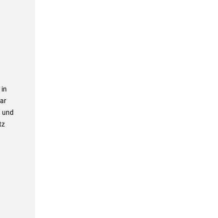
 in
gar
) und
tz