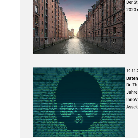
Der S
2020 
19.11.
Daten
Dr. Th
Jahre
InnoVa
Assek