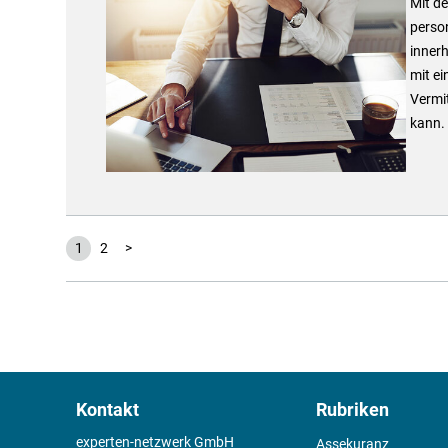
Mit de
perso
inner
mit ei
Vermi
kann.
1
2
>
Kontakt
Rubriken
experten-netzwerk GmbH
Assekuranz