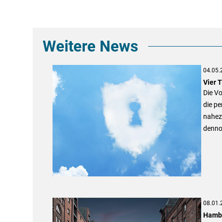
Weitere News
04.05.
Vier 
Die V
die pe
nahez
dennoc
08.01.
Hambu