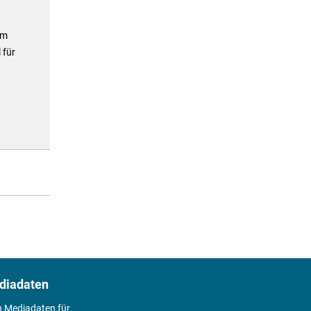
n
am
 für
diadaten
n Mediadaten für