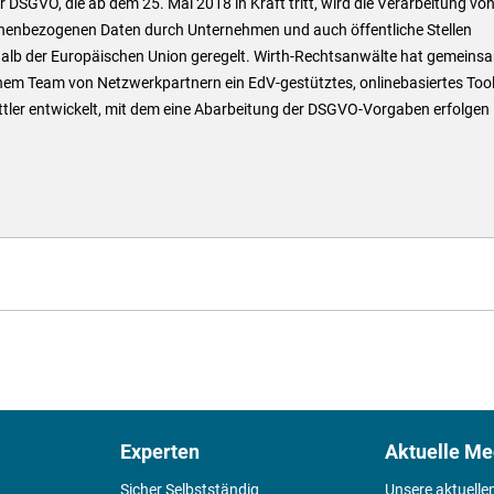
r DSGVO, die ab dem 25. Mai 2018 in Kraft tritt, wird die Verarbeitung vo
nenbezogenen Daten durch Unternehmen und auch öffentliche Stellen
halb der Europäischen Union geregelt. Wirth-Rechtsanwälte hat gemeins
nem Team von Netzwerkpartnern ein EdV-gestütztes, onlinebasiertes Tool
ttler entwickelt, mit dem eine Abarbeitung der DSGVO-Vorgaben erfolgen
Experten
Aktuelle Me
Sicher Selbstständig
Unsere aktuelle