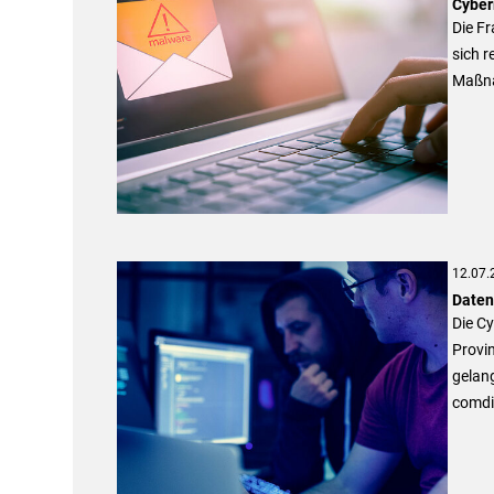
Cyber
Die Fr
sich r
Maßna
12.07.
Daten
Die C
Provin
gelan
comdi