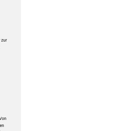
a
 zur
t
 Von
den