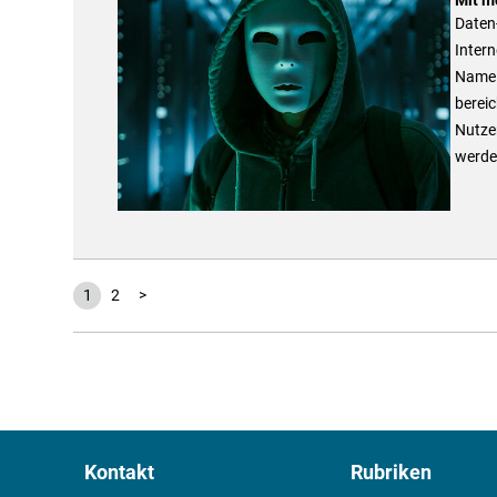
Daten-
Intern
Name u
bereic
Nutzer
werde
1
2
>
Kontakt
Rubriken