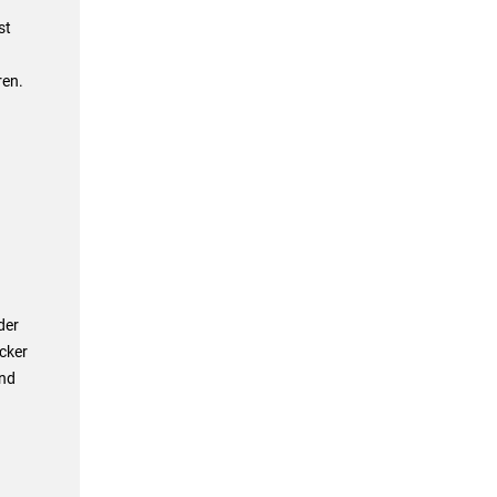
st
ren.
der
cker
nd