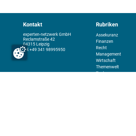
Kontakt
Rubriken
experten-netzwerk GmbH
Assekuranz
Reclamstraße 42
Finanzen
04315 Leipzig
Recht
+49 341 98995950
Management
Wirtschaft
Themenwelt
Tools
Kiosk
Redaktion
Rechtliches
Über uns
Abo
experten-Netzwerk
Kontakt
E-Mail:
team@experten.de
Datenschutz
Pressemeldungen bitte an:
Impressum
news@experten.de