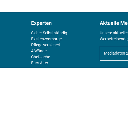
Experten
Aktuelle Me
Sicher Selbstständig
Unsere aktuelle
Existenz­vorsorge
Werbetreibende,
Pflege versichert
4 Wände
Mediadaten 
Chefsache
Fürs Alter
KIOSK
Unsere Magazine gibt es digital im
Kiosk
.