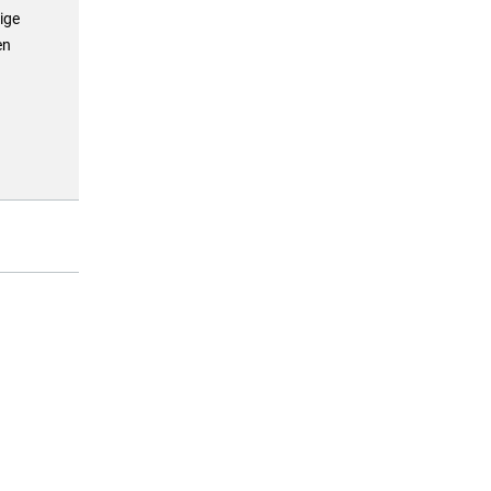
ige
en