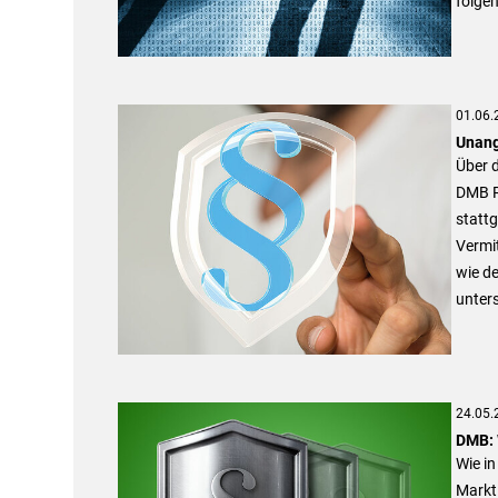
folge
01.06.
Unang
Über d
DMB R
statt
Vermit
wie d
unters
24.05.
DMB: 
Wie in
Markt