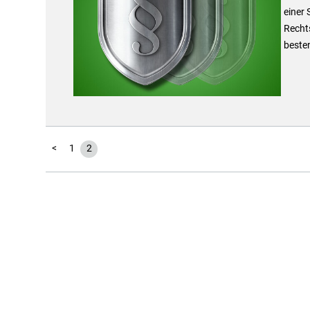
einer
Rechts
beste
<
1
2