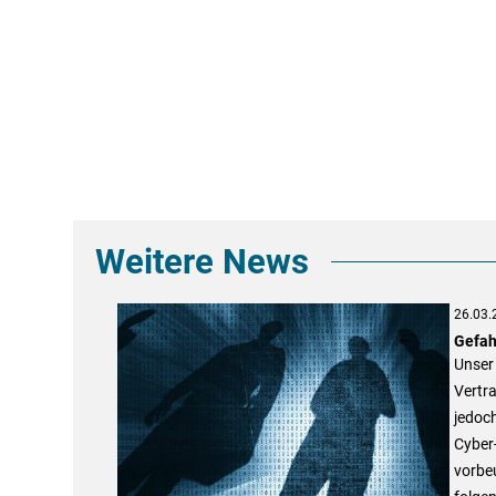
Weitere News
26.03.
Gefah
Unser 
Vertra
jedoch
Cyber
vorbeu