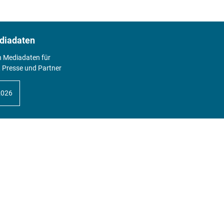
diadaten
n Mediadaten für
 Presse und Partner
2026
Abo
Hier geht's zum Print Abo und zum
gesamten Online Angebot des
expertenReport.
Jetzt anmelden!