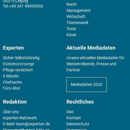
04315 Leipzig
Recht
+49 341 98995950
Management
Wirtschaft
Themenwelt
Tools
Kiosk
Experten
Aktuelle Mediadaten
Sicher Selbstständig
Unsere aktuellen Mediadaten für
Existenz­vorsorge
Werbetreibende, Presse und
Pflege versichert
Partner
4 Wände
Chefsache
Mediadaten 2026
Fürs Alter
Redaktion
Rechtliches
Über uns
Abo
experten-Netzwerk
Kontakt
E-Mail:
team@experten.de
Datenschutz
Pressemeldungen bitte an:
Impressum