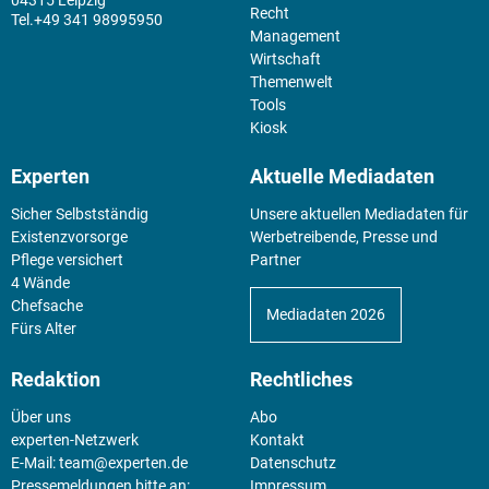
Recht
+49 341 98995950
Management
Wirtschaft
Themenwelt
Tools
Kiosk
Experten
Aktuelle Mediadaten
Sicher Selbstständig
Unsere aktuellen Mediadaten für
Existenz­vorsorge
Werbetreibende, Presse und
Pflege versichert
Partner
4 Wände
Chefsache
Mediadaten 2026
Fürs Alter
Redaktion
Rechtliches
Über uns
Abo
experten-Netzwerk
Kontakt
E-Mail:
team@experten.de
Datenschutz
Pressemeldungen bitte an:
Impressum