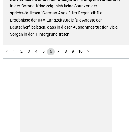
In der Corona-Krise zeigt sich keine Spur von der
sprichwörtlichen "German Angst". Im Gegenteil: Die
Ergebnisse der R+V-Langzeitstudie "Die Ängste der
Deutschen" belegen, dass in dieser Ausnahmesituation viele
Sorgen in den Hintergrund treten.
11
12
13
14
15
16
17
18
19
20
<
1
2
3
4
5
6
7
8
9
10
>