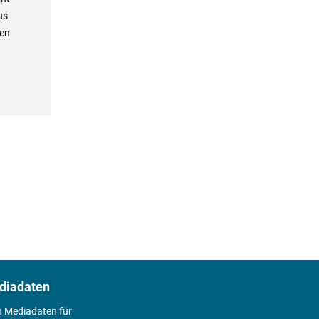
us
hen
diadaten
n Mediadaten für