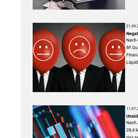
21.09.
Negat
Nach e
BF.Qua
Finan
Liqui
11.07.
Unsic
Nach 
28,4 
das zw