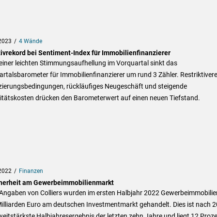
2023
4 Wände
ivrekord bei Sentiment-Index für Immobilienfinanzierer
iner leichten Stimmungsaufhellung im Vorquartal sinkt das
rtalsbarometer für Immobilienfinanzierer um rund 3 Zähler. Restriktiver
zierungsbedingungen, rückläufiges Neugeschäft und steigende
ditätskosten drücken den Barometerwert auf einen neuen Tiefstand.
2022
Finanzen
herheit am Gewerbeimmobilienmarkt
Angaben von Colliers wurden im ersten Halbjahr 2022 Gewerbeimmobilie
Milliarden Euro am deutschen Investmentmarkt gehandelt. Dies ist nach 
eitstärkste Halbjahresergebnis der letzten zehn Jahre und liegt 12 Proz