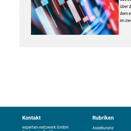
über d
dem er
im zwe
Kontakt
Rubriken
experten-netzwerk GmbH
Assekuranz