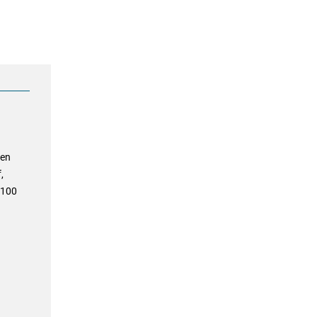
ten
,
.100