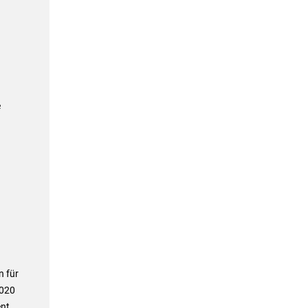
e
n für
2020
ent