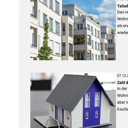
Talso
Das ve
Wohni
als er
wieder
07.12.
Zahl 
In der
Wohni
aber n
Kaufa