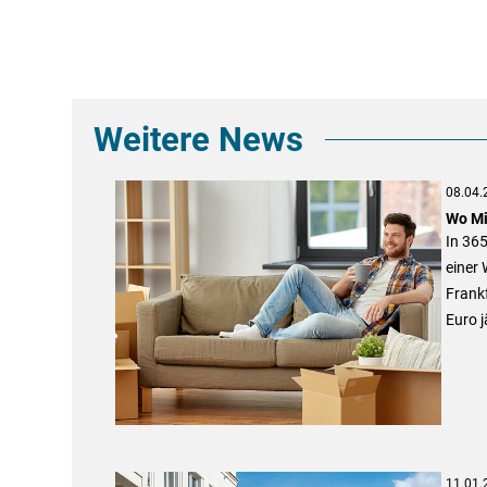
Weitere News
08.04.
Wo Mi
In 365
einer 
Frankf
Euro j
11.01.