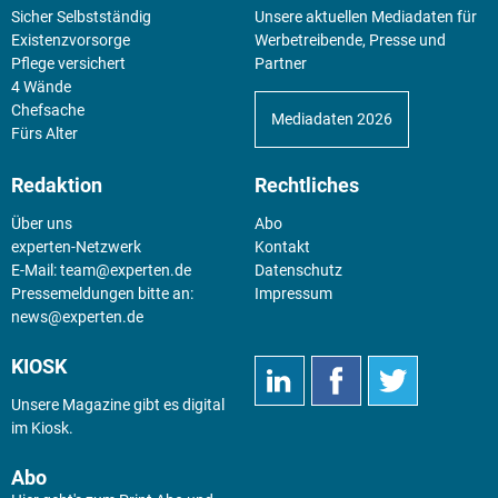
Sicher Selbstständig
Unsere aktuellen Mediadaten für
Existenz­vorsorge
Werbetreibende, Presse und
Pflege versichert
Partner
4 Wände
Chefsache
Mediadaten 2026
Fürs Alter
Redaktion
Rechtliches
Über uns
Abo
experten-Netzwerk
Kontakt
E-Mail:
team@experten.de
Datenschutz
Pressemeldungen bitte an:
Impressum
news@experten.de
KIOSK
Unsere Magazine gibt es digital
im
Kiosk
.
Abo