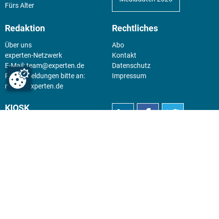
Fürs Alter
Redaktion
Rechtliches
Über uns
Abo
experten-Netzwerk
Kontakt
E-Mail:
team@experten.de
Datenschutz
Pressemeldungen bitte an:
Impressum
news@experten.de
KIOSK
Unsere Magazine gibt es digital
im
Kiosk
.
Abo
Hier geht's zum Print Abo und
zum gesamten Online Angebot
des expertenReport.
Jetzt anmelden!