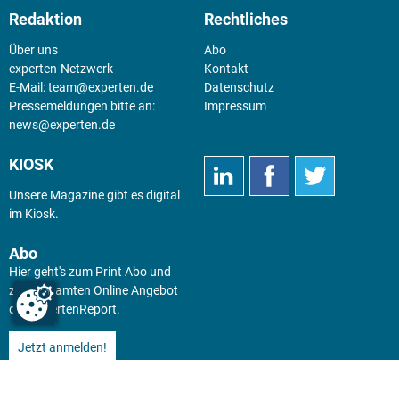
Redaktion
Rechtliches
Über uns
Abo
experten-Netzwerk
Kontakt
E-Mail:
team@experten.de
Datenschutz
Pressemeldungen bitte an:
Impressum
news@experten.de
KIOSK
Unsere Magazine gibt es digital
im
Kiosk
.
Abo
Hier geht's zum Print Abo und
zum gesamten Online Angebot
des expertenReport.
Jetzt anmelden!