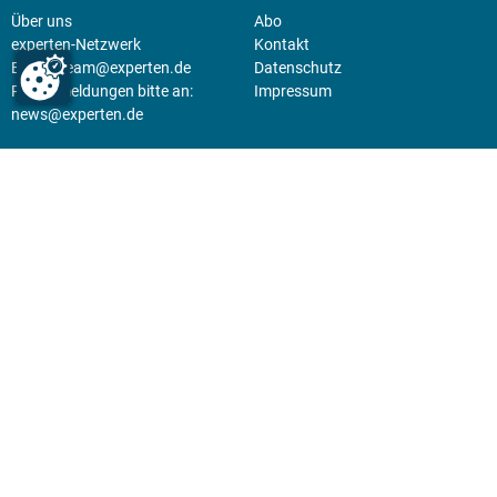
Über uns
Abo
experten-Netzwerk
Kontakt
E-Mail:
team@experten.de
Datenschutz
Pressemeldungen bitte an:
Impressum
news@experten.de
KIOSK
Unsere Magazine gibt es digital
im
Kiosk
.
Abo
Hier geht's zum Print Abo und
zum gesamten Online Angebot
des expertenReport.
Jetzt anmelden!