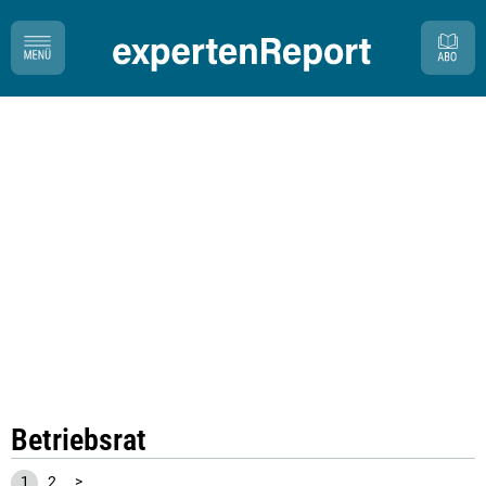
Betriebsrat
1
2
>