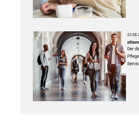
23.08.
otton
Der di
Pflege
Servic