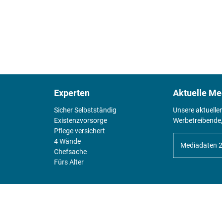
Experten
Aktuelle Me
Sicher Selbstständig
Unsere aktuelle
Existenz­vorsorge
Werbetreibende,
Pflege versichert
4 Wände
Mediadaten 
Chefsache
Fürs Alter
KIOSK
Unsere Magazine gibt es digital im