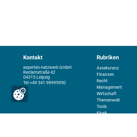
Kontakt
Rubriken
experten-netzwerk GmbH
Assekuranz
Reclamstraße 42
Finanzen
04315 Leipzig
Recht
+49 341 98995950
Management
Wirtschaft
Themenwelt
Tools
Kiosk
Redaktion
Rechtliches
Über uns
Abo