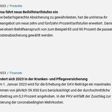
2023
Produkte
sa führt neue Beihilfetarifstufen ein
e bedarfsgerechte Absicherung zu gewährleisten, hat die uniVersa ihr
feangebot um neue zehn und fünfzehn Prozenttarifstufen erweitert. Dami
ei einem Beihilfeanspruch von zum Beispiel 85 und 90 Prozent die pass
ostenabsicherung gewählt werden.
2023
Finanzen
ndert sich 2023 in der Kranken- und Pflegeversicherung
m 1. Januar 2023 wird für die Erhebung der GKV-Beiträge ein maximales
men von jährlich 59.850 Euro berücksichtigt und der durchschnittliche
beitrag um 0,3 Prozent angehoben. In der PKV entfällt der Zuschlag zur
zierung der coronabedingten Mehrkosten.