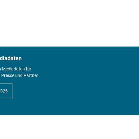
diadaten
n Mediadaten für
 Presse und Partner
2026
Abo
Hier geht's zum Print Abo und zum
gesamten Online Angebot des