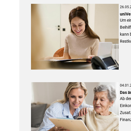
26.05.
uniVer
Um ein
Beihil
kann b
Restk
04.01.
Das ä
Ab de
Einkom
Zusatz
Finan