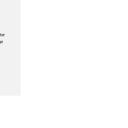
n
ter
ge