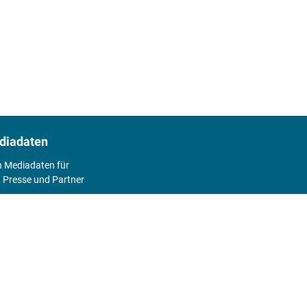
diadaten
n Mediadaten für
 Presse und Partner
2026
Abo
Hier geht's zum Print Abo und zum