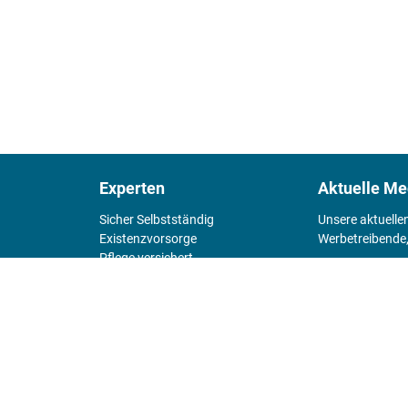
Experten
Aktuelle Me
Sicher Selbstständig
Unsere aktuelle
Existenz­vorsorge
Werbetreibende,
Pflege versichert
4 Wände
Mediadaten 
Chefsache
Fürs Alter
KIOSK