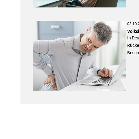
08.10.
Volks
In De
Rücken
Beschw