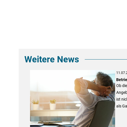
Weitere News
11.07.
Betri
Ob di
Angebo
ist ni
als G