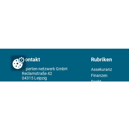
Kontakt
Rubriken
experten-netzwerk GmbH
Assekuranz
Reclamstraße 42
Finanzen
04315 Leipzig
Recht
+49 341 98995950
Management
Wirtschaft
Themenwelt
Tools
Kiosk
Redaktion
Rechtliches