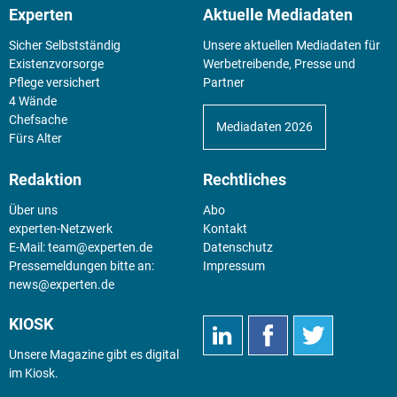
Experten
Aktuelle Mediadaten
Sicher Selbstständig
Unsere aktuellen Mediadaten für
Existenz­vorsorge
Werbetreibende, Presse und
Pflege versichert
Partner
4 Wände
Chefsache
Mediadaten 2026
Fürs Alter
Redaktion
Rechtliches
Über uns
Abo
experten-Netzwerk
Kontakt
E-Mail:
team@experten.de
Datenschutz
Pressemeldungen bitte an:
Impressum
news@experten.de
KIOSK
Unsere Magazine gibt es digital
im
Kiosk
.