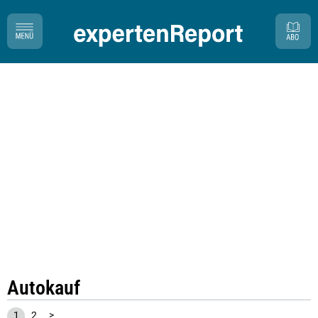
Autokauf
1
2
>