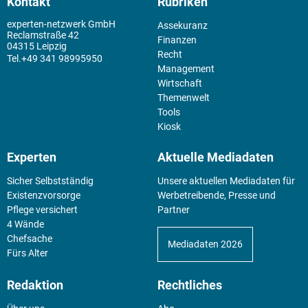
Kontakt
Rubriken
experten-netzwerk GmbH
Assekuranz
Reclamstraße 42
Finanzen
04315 Leipzig
Recht
+49 341 98995950
Management
Wirtschaft
Themenwelt
Tools
Kiosk
Experten
Aktuelle Mediadaten
Sicher Selbstständig
Unsere aktuellen Mediadaten für
Existenz­vorsorge
Werbetreibende, Presse und
Pflege versichert
Partner
4 Wände
Chefsache
Mediadaten 2026
Fürs Alter
Redaktion
Rechtliches