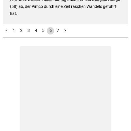
(58) ab, der Pimco durch eine Zeit raschen Wandels geführt
hat.
<
1
2
3
4
5
6
7
>