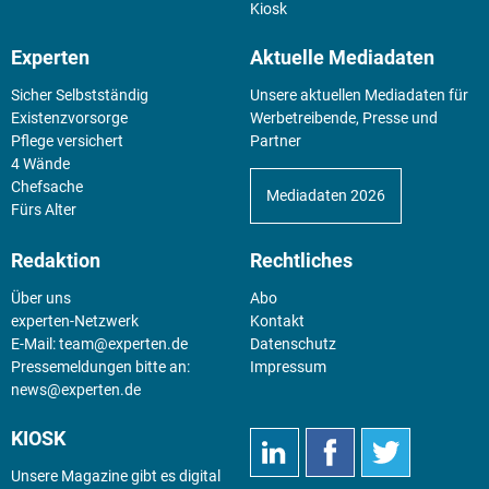
Kiosk
Experten
Aktuelle Mediadaten
Sicher Selbstständig
Unsere aktuellen Mediadaten für
Existenz­vorsorge
Werbetreibende, Presse und
Pflege versichert
Partner
4 Wände
Chefsache
Mediadaten 2026
Fürs Alter
Redaktion
Rechtliches
Über uns
Abo
experten-Netzwerk
Kontakt
E-Mail:
team@experten.de
Datenschutz
Pressemeldungen bitte an:
Impressum
news@experten.de
KIOSK
Unsere Magazine gibt es digital