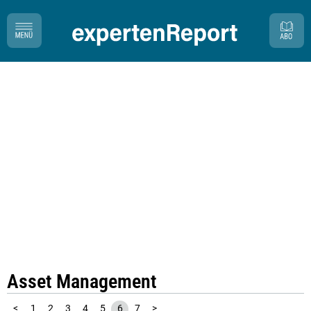
Asset Management
<
1
2
3
4
5
6
7
>