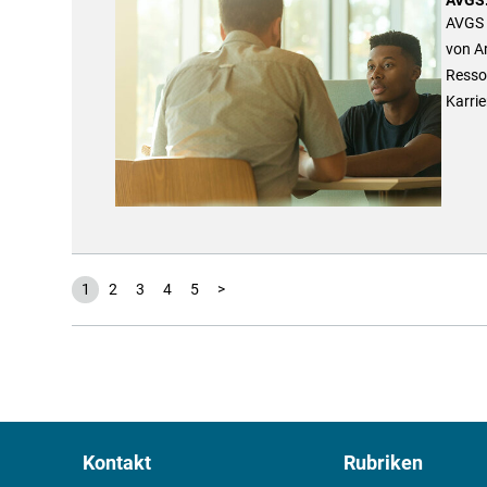
AVGS 
von Ar
Ressou
Karri
1
2
3
4
5
>
Kontakt
Rubriken