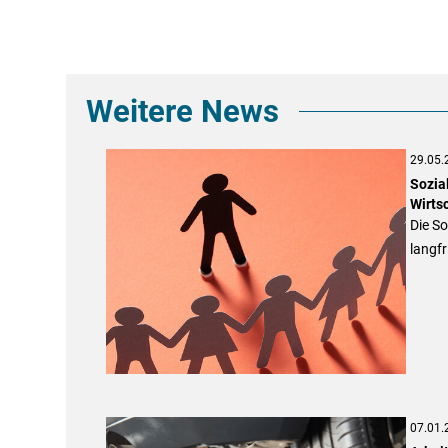
Weitere News
29.05.
Sozia
Wirts
Die So
langfr
07.01.