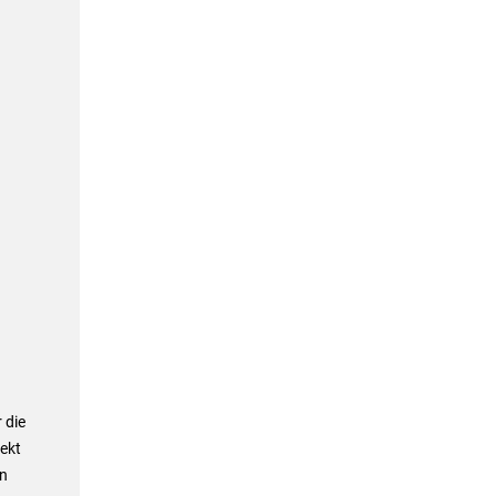
 die
ekt
In