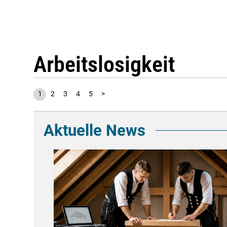
Arbeitslosigkeit
1
2
3
4
5
>
Aktuelle News