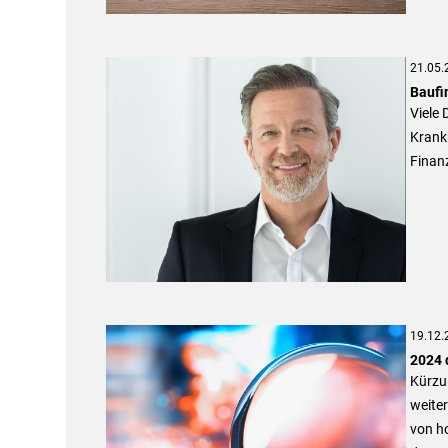
21.05.
Baufi
Viele 
Krankh
Finanz
19.12.
2024 
Kürzu
weite
von ho