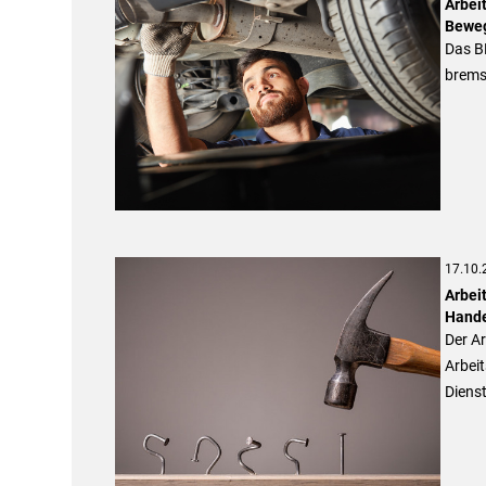
Arbei
Bewe
Das B
bremst
17.10.
Arbei
Handel
Der Ar
Arbeit
Dienst