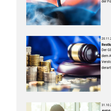
der Fo
20.11.
Restk
Der GD
dem Ab
Verst
derar
31.10.
AVGS: