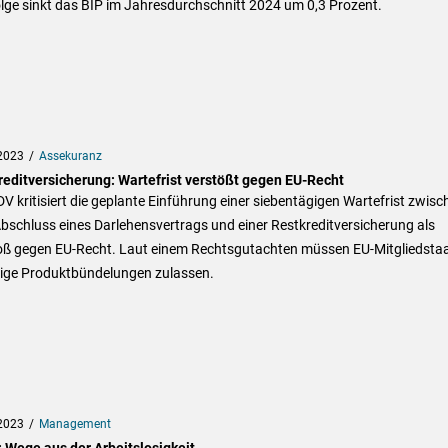
lge sinkt das BIP im Jahresdurchschnitt 2024 um 0,3 Prozent.
2023
Assekuranz
reditversicherung: Wartefrist verstößt gegen EU-Recht
V kritisiert die geplante Einführung einer siebentägigen Wartefrist zwisc
schluss eines Darlehensvertrags und einer Restkreditversicherung als
oß gegen EU-Recht. Laut einem Rechtsgutachten müssen EU-Mitgliedsta
tige Produktbündelungen zulassen.
2023
Management
 Wege aus der Arbeitslosigkeit