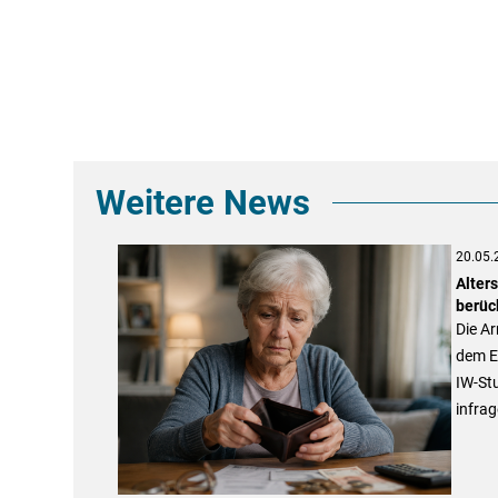
Weitere News
20.05.
Alter
berüc
Die Ar
dem E
IW-Stu
infrag