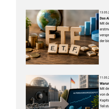
13.05.
Das A
Mit d
erstma
verspr
der bi
11.05.
Warum
Mit de
von de
Kapita
Teil s