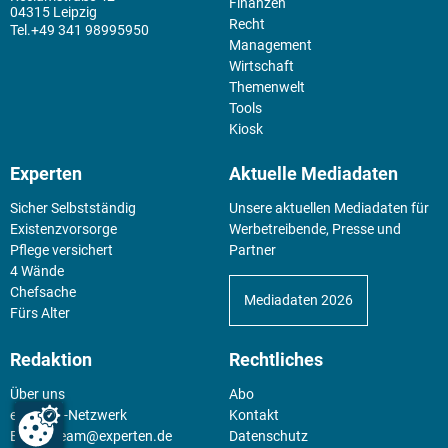
Finanzen
04315 Leipzig
Recht
+49 341 98995950
Management
Wirtschaft
Themenwelt
Tools
Kiosk
Experten
Aktuelle Mediadaten
Sicher Selbstständig
Unsere aktuellen Mediadaten für
Existenz­vorsorge
Werbetreibende, Presse und
Pflege versichert
Partner
4 Wände
Chefsache
Mediadaten 2026
Fürs Alter
Redaktion
Rechtliches
Über uns
Abo
experten-Netzwerk
Kontakt
E-Mail:
team@experten.de
Datenschutz