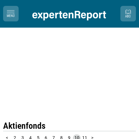
Aktienfonds
1
<
2
3
4
5
6
7
8
9
10
11
>