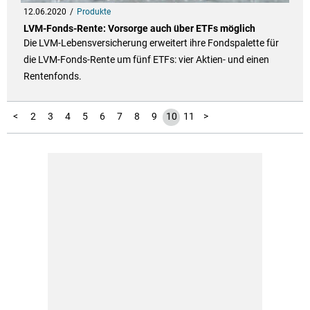
12.06.2020
Produkte
LVM-Fonds-Rente: Vorsorge auch über ETFs möglich
Die LVM-Lebensversicherung erweitert ihre Fondspalette für
die LVM-Fonds-Rente um fünf ETFs: vier Aktien- und einen
Rentenfonds.
1
<
2
3
4
5
6
7
8
9
10
11
>