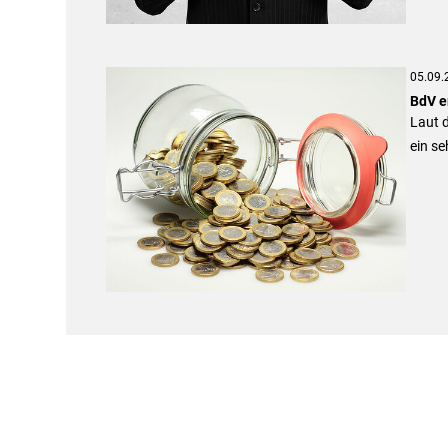
05.09.
BdV e
Laut d
ein s