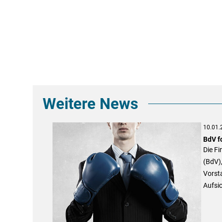
Weitere News
10.01.
BdV f
Die F
(BdV)
Vorst
Aufsi