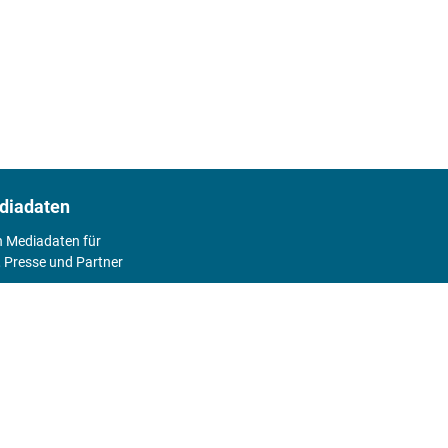
diadaten
n Mediadaten für
 Presse und Partner
2026
Abo
Hier geht's zum Print Abo und zum