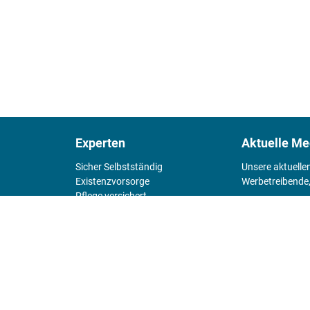
Experten
Aktuelle Me
Sicher Selbstständig
Unsere aktuelle
Existenz­vorsorge
Werbetreibende,
Pflege versichert
4 Wände
Mediadaten 
Chefsache
Fürs Alter
KIOSK