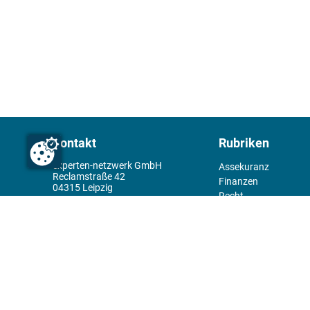
Kontakt
Rubriken
experten-netzwerk GmbH
Assekuranz
Reclamstraße 42
Finanzen
04315 Leipzig
Recht
+49 341 98995950
Management
Wirtschaft
Themenwelt
Tools
Kiosk
Redaktion
Rechtliches