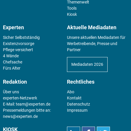
Themenwelt
Tools
Kiosk
Experten
Aktuelle Mediadaten
Sicher Selbstständig
Unsere aktuellen Mediadaten für
Existenz­vorsorge
Werbetreibende, Presse und
Pflege versichert
Partner
4 Wände
Chefsache
Mediadaten 2026
Fürs Alter
Redaktion
Rechtliches
Über uns
Abo
experten-Netzwerk
Kontakt
E-Mail:
team@experten.de
Datenschutz
Pressemeldungen bitte an:
Impressum
news@experten.de
KIOSK