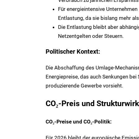
Für energieintensive Unternehmen 
Entlastung, da sie bislang mehr a
Die Entlastung bleibt aber abhäng
Netzentgelten oder Steuern.
Politischer Kontext:
Die Abschaffung des Umlage‑Mechanismu
Energiepreise, das auch Senkungen bei 
produzierende Gewerbe vorsieht.
CO
₂
‑Preis und Strukturwir
CO
₂
‑Preise und CO
₂
‑Politik:
Für 2026 bleibt der europäische Emissi