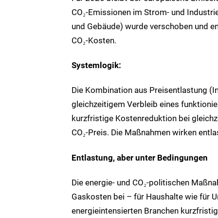
CO
₂
‑Emissionen im Strom‑ und Industrie
und Gebäude) wurde verschoben und entl
CO
₂
‑Kosten.
Systemlogik:
Die Kombination aus Preisentlastung (I
gleichzeitigem Verbleib eines funktioni
kurzfristige Kostenreduktion bei gleich
CO
₂
‑Preis. Die Maßnahmen wirken entla
Entlastung, aber unter Bedingungen
Die energie‑ und CO
₂
‑politischen Maßna
Gaskosten bei – für Haushalte wie für 
energieintensierten Branchen kurzfristi