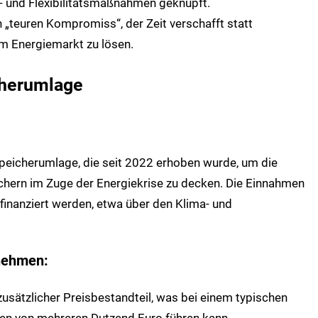
s‑ und Flexibilitätsmaßnahmen geknüpft.
n „teuren Kompromiss“, der Zeit verschafft statt
im Energiemarkt zu lösen.
cherumlage
speicherumlage, die seit 2022 erhoben wurde, um die
chern im Zuge der Energiekrise zu decken. Die Einnahmen
finanziert werden, etwa über den Klima‑ und
rnehmen:
 zusätzlicher Preisbestandteil, was bei einem typischen
sen von mehreren Dutzend Euro führen kann.