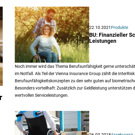
22.10.2021
Produkte
BU: Finanzieller S
Leistungen
Noch immer wird das Thema Berufsunfähigkeit gerne unterschätzt. 
im Notfall. Als Teil der Vienna Insurance Group zählt die InterRis
Berufsunfähigkeitskonzepten zu den sehr guten auf biometrische 
Besonders vorteilhaft: Zusätzlich zur Geldleistung unterstützen 
wertvollen Serviceleistungen.
r
26.03.2018
Assekuranz