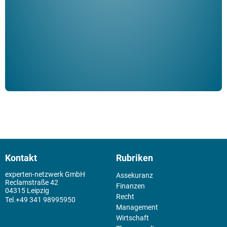
Klau
Schm
der 
Kontakt
Rubriken
experten-netzwerk GmbH
Assekuranz
Reclamstraße 42
Finanzen
04315 Leipzig
Recht
+49 341 98995950
Management
Wirtschaft