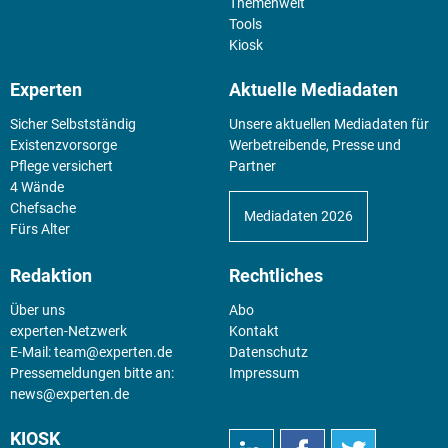
Themenwelt
Tools
Kiosk
Experten
Aktuelle Mediadaten
Sicher Selbstständig
Unsere aktuellen Mediadaten für
Existenz­vorsorge
Werbetreibende, Presse und
Pflege versichert
Partner
4 Wände
Chefsache
Mediadaten 2026
Fürs Alter
Redaktion
Rechtliches
Über uns
Abo
experten-Netzwerk
Kontakt
E-Mail:
team@experten.de
Datenschutz
Pressemeldungen bitte an:
Impressum
news@experten.de
KIOSK