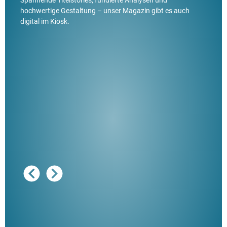
Spannende Titelstories, fundierte Analysen und
hochwertige Gestaltung – unser Magazin gibt es auch
digital im Kiosk.
Ausg
"De
Her
ble