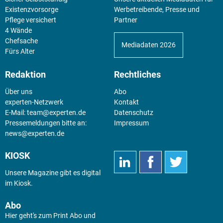
Existenz­vorsorge
Werbetreibende, Presse und
Pflege versichert
Partner
4 Wände
Chefsache
Mediadaten 2026
Fürs Alter
Redaktion
Rechtliches
Über uns
Abo
experten-Netzwerk
Kontakt
E-Mail:
team@experten.de
Datenschutz
Pressemeldungen bitte an:
Impressum
news@experten.de
KIOSK
Unsere Magazine gibt es digital
im
Kiosk
.
Abo
Hier geht's zum Print Abo und