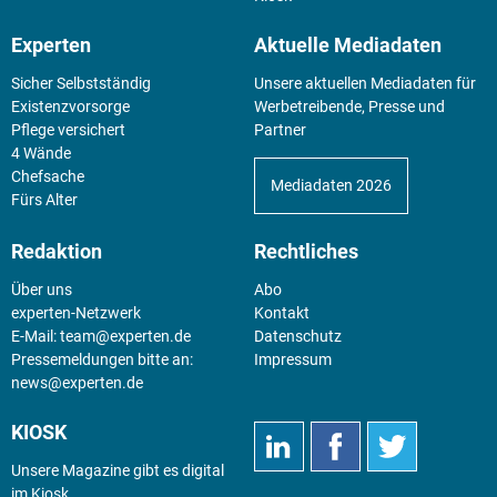
Experten
Aktuelle Mediadaten
Sicher Selbstständig
Unsere aktuellen Mediadaten für
Existenz­vorsorge
Werbetreibende, Presse und
Pflege versichert
Partner
4 Wände
Chefsache
Mediadaten 2026
Fürs Alter
Redaktion
Rechtliches
Über uns
Abo
experten-Netzwerk
Kontakt
E-Mail:
team@experten.de
Datenschutz
Pressemeldungen bitte an:
Impressum
news@experten.de
KIOSK
Unsere Magazine gibt es digital
im
Kiosk
.