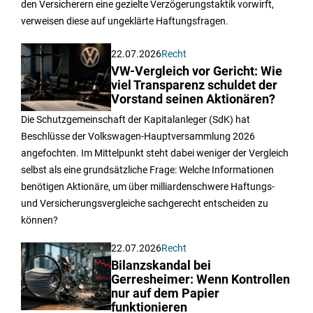
den Versicherern eine gezielte Verzögerungstaktik vorwirft,
verweisen diese auf ungeklärte Haftungsfragen.
22.07.2026
Recht
VW-Vergleich vor Gericht: Wie
viel Transparenz schuldet der
Vorstand seinen Aktionären?
Die Schutzgemeinschaft der Kapitalanleger (SdK) hat
Beschlüsse der Volkswagen-Hauptversammlung 2026
angefochten. Im Mittelpunkt steht dabei weniger der Vergleich
selbst als eine grundsätzliche Frage: Welche Informationen
benötigen Aktionäre, um über milliardenschwere Haftungs-
und Versicherungsvergleiche sachgerecht entscheiden zu
können?
22.07.2026
Recht
Bilanzskandal bei
Gerresheimer: Wenn Kontrollen
nur auf dem Papier
funktionieren