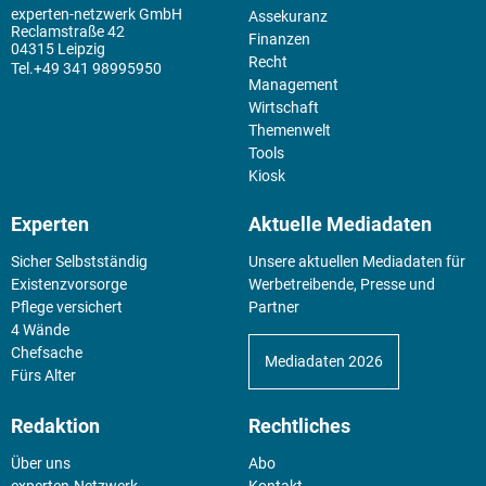
experten-netzwerk GmbH
Assekuranz
Reclamstraße 42
Finanzen
04315 Leipzig
Recht
+49 341 98995950
Management
Wirtschaft
Themenwelt
Tools
Kiosk
Experten
Aktuelle Mediadaten
Sicher Selbstständig
Unsere aktuellen Mediadaten für
Existenz­vorsorge
Werbetreibende, Presse und
Pflege versichert
Partner
4 Wände
Chefsache
Mediadaten 2026
Fürs Alter
Redaktion
Rechtliches
Über uns
Abo
experten-Netzwerk
Kontakt