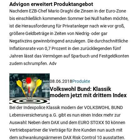
Advigon erweitert Produktangebot
Nachdem EZB-Chef Mario Draghi die Zinsen in der Euro-Zone
bis einschließlich kommenden Sommer bei Null halten möchte,
ist die Herausforderung für Privatanleger nach wie vor groß,
größere Geldbeträge in Zeiten von Niedrig- oder gar
Negativzins gewinnbringend anzulegen. Die durchschnittliche
Inflationsrate von 0,7 Prozent in den zurückliegenden fünf
Jahren lässt das Vermögen auf Sparbuch und Festgeldkonten
zudem schrumpfen. Adv
08.06.2018
Produkte
Volkswohl Bund: Klassik
modern jetzt mit drittem Index
Bei der Indexpolice Klassik modern der VOLKSWOHL BUND
Lebensversicherung a.G. gibt es nun einen Index mehr zur
Auswahl: Neben dem DAX und dem EURO STOXX 50 können
Vertriebspartner die Verträge für ihre Kunden nun auch mit
dem schwankungsärmeren DAX Risk Control 10 ausstatten.