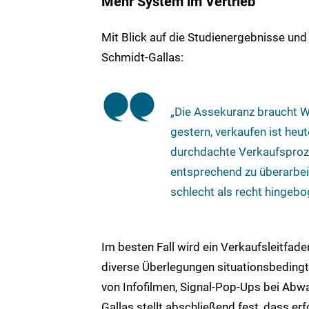
Mehr System im Vertrieb
Mit Blick auf die Studienergebnisse und
Schmidt-Gallas:
„Die Assekuranz braucht W
gestern, verkaufen ist heu
durchdachte Verkaufsproz
entsprechend zu überarbe
schlecht als recht hingeb
Im besten Fall wird ein Verkaufsleitfaden
diverse Überlegungen situationsbedingt 
von Infofilmen, Signal-Pop-Ups bei Abwa
Gallas stellt abschließend fest, dass e