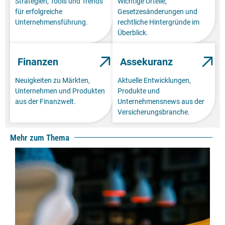
Strategien, Tools und Trends
Wichtige Urteile,
für erfolgreiche
Gesetzesänderungen und
Unternehmensführung.
rechtliche Hintergründe im
Überblick.
Finanzen
Assekuranz
Neuigkeiten zu Märkten,
Aktuelle Entwicklungen,
Unternehmen und Produkten
Produkte und
aus der Finanzwelt.
Unternehmensnews aus der
Versicherungsbranche.
Mehr zum Thema