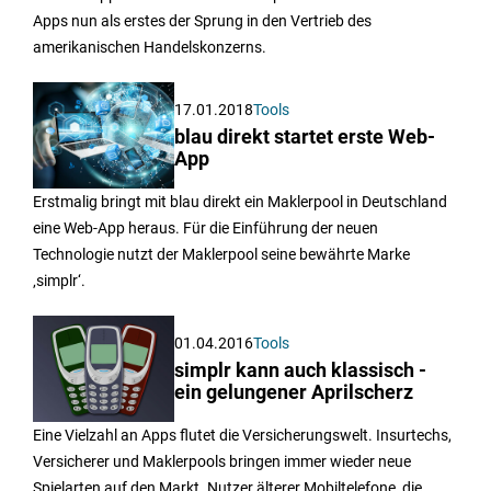
Apps nun als erstes der Sprung in den Vertrieb des
amerikanischen Handelskonzerns.
17.01.2018
Tools
blau direkt startet erste Web-
App
Erstmalig bringt mit blau direkt ein Maklerpool in Deutschland
eine Web-App heraus. Für die Einführung der neuen
Technologie nutzt der Maklerpool seine bewährte Marke
‚simplr‘.
01.04.2016
Tools
simplr kann auch klassisch -
ein gelungener Aprilscherz
Eine Vielzahl an Apps flutet die Versicherungswelt. Insurtechs,
Versicherer und Maklerpools bringen immer wieder neue
Spielarten auf den Markt. Nutzer älterer Mobiltelefone, die