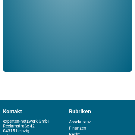
Her
ble
Klau
Schm
der 
Kontakt
Rubriken
experten-netzwerk GmbH
Assekuranz
Reclamstraße 42
Finanzen
04315 Leipzig
Recht