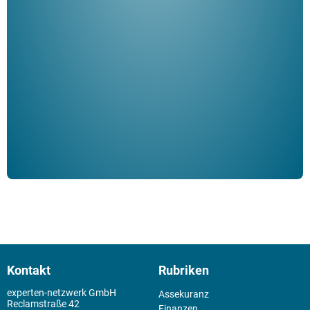
"De
Her
ble
Klau
Schm
der 
Kontakt
Rubriken
experten-netzwerk GmbH
Assekuranz
Reclamstraße 42
Finanzen