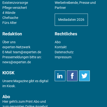
Existenz­vorsorge
Werbetreibende, Presse und
Pflege versichert
Partner
4 Wände
Chefsache
Mediadaten 2026
Fürs Alter
Redaktion
Rechtliches
Über uns
Abo
experten-Netzwerk
Kontakt
E-Mail:
team@experten.de
Datenschutz
Pressemeldungen bitte an:
Impressum
news@experten.de
KIOSK
Unsere Magazine gibt es digital
im
Kiosk
.
Abo
Hier geht's zum Print Abo und
zum gesamten Online Angebot