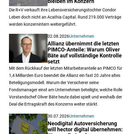
bleiben im Konzern
Die R+V verkauft ihre Lebensversicherungstochter Condor
Leben doch nicht an Acathia Capital. Rund 219.000 Verträge
werden konzernintern weitergeführt.
02.08.2026
Unternehmen
Allianz übernimmt die letzten
PIMCO-Anteile: Warum Oliver
Bäte auf vollständige Kontrolle
setzt
Mit dem Rückkauf der letzten Mitarbeiteranteile an PIMCO für
1,4 Milliarden Euro beendet die Allianz ein fast 20 Jahre altes
Beteiligungsmodell. Warum der Versicherer seine
Fondsmanager einst am Unternehmen beteiligte, welche Rolle
Vorstandschef Oliver Bäte heute dabei spielt und weshalb der
Deal die Ertragskraft des Konzerns weiter stärkt.
30.07.2026
Unternehmen
Neodigital Autoversicherung
will hector digital übernehmen: