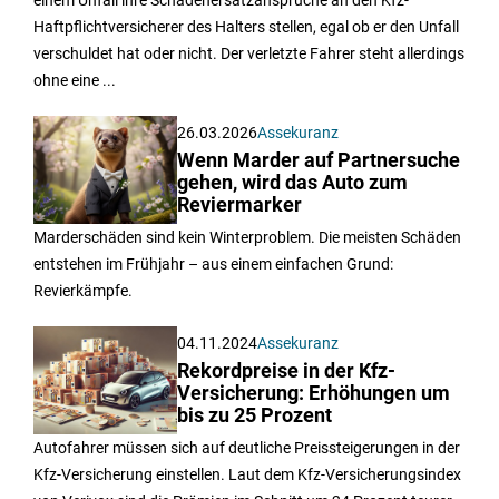
einem Unfall ihre Schadenersatzansprüche an den Kfz-
Haftpflichtversicherer des Halters stellen, egal ob er den Unfall
verschuldet hat oder nicht. Der verletzte Fahrer steht allerdings
ohne eine ...
26.03.2026
Assekuranz
Wenn Marder auf Partnersuche
gehen, wird das Auto zum
Reviermarker
Marderschäden sind kein Winterproblem. Die meisten Schäden
entstehen im Frühjahr – aus einem einfachen Grund:
Revierkämpfe.
04.11.2024
Assekuranz
Rekordpreise in der Kfz-
Versicherung: Erhöhungen um
bis zu 25 Prozent
Autofahrer müssen sich auf deutliche Preissteigerungen in der
Kfz-Versicherung einstellen. Laut dem Kfz-Versicherungsindex