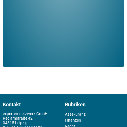
Her
ble
Klau
Schm
der 
Kontakt
Rubriken
experten-netzwerk GmbH
Assekuranz
Reclamstraße 42
Finanzen
04315 Leipzig
Recht