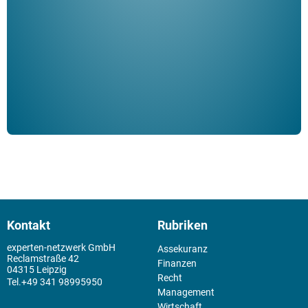
Klau
Schm
der 
Kontakt
Rubriken
experten-netzwerk GmbH
Assekuranz
Reclamstraße 42
Finanzen
04315 Leipzig
Recht
+49 341 98995950
Management
Wirtschaft