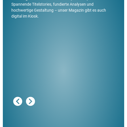
Spannende Titelstories, fundierte Analysen und
hochwertige Gestaltung – unser Magazin gibt es auch
digital im Kiosk.
Ausg
"De
Her
ble