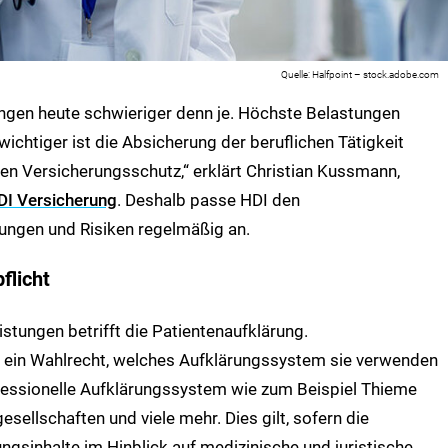
Halfpoint – stock.adobe.com
ungen heute schwieriger denn je. Höchste Belastungen
ichtiger ist die Absicherung der beruflichen Tätigkeit
n Versicherungsschutz,“ erklärt Christian Kussmann,
DI Versicherung
. Deshalb passe HDI den
ungen und Risiken regelmäßig an.
flicht
istungen betrifft die Patientenaufklärung.
ein Wahlrecht, welches Aufklärungssystem sie verwenden
ofessionelle Aufklärungssystem wie zum Beispiel Thieme
ellschaften und viele mehr. Dies gilt, sofern die
ngsinhalte im Hinblick auf medizinische und juristische