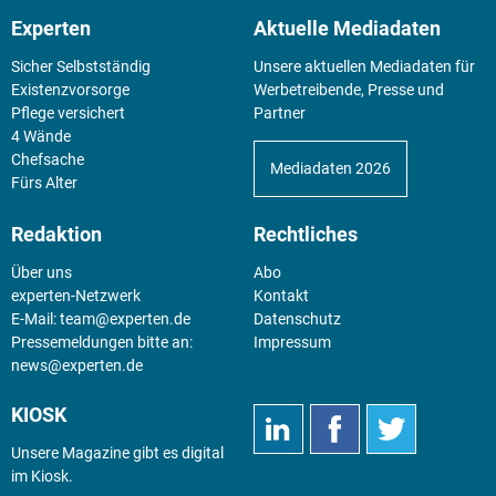
Experten
Aktuelle Mediadaten
Sicher Selbstständig
Unsere aktuellen Mediadaten für
Existenz­vorsorge
Werbetreibende, Presse und
Pflege versichert
Partner
4 Wände
Chefsache
Mediadaten 2026
Fürs Alter
Redaktion
Rechtliches
Über uns
Abo
experten-Netzwerk
Kontakt
E-Mail:
team@experten.de
Datenschutz
Pressemeldungen bitte an:
Impressum
news@experten.de
KIOSK
Unsere Magazine gibt es digital
im
Kiosk
.