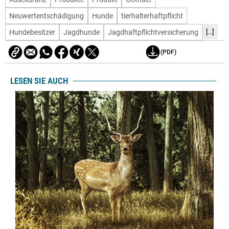
Neuwertentschädigung
Hunde
tierhalterhaftpflicht
[..]
Hundebesitzer
Jagdhunde
Jagdhaftpflichtversicherung
(PDF)
LESEN SIE AUCH