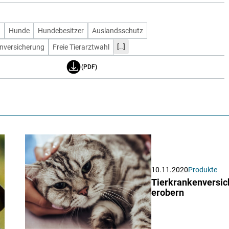
d
Hunde
Hundebesitzer
Auslandsschutz
[..]
nversicherung
Freie Tierarztwahl
(PDF)
10.11.2020
Produkte
Tierkrankenversic
erobern