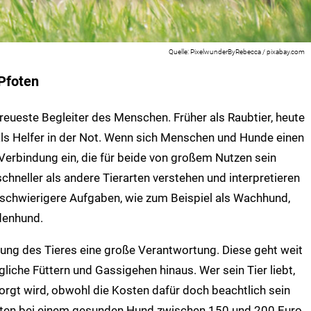
PixelwunderByRebecca / pixabay.com
 Pfoten
reueste Begleiter des Menschen. Früher als Raubtier, heute
h als Helfer in der Not. Wenn sich Menschen und Hunde einen
Verbindung ein, die für beide von großem Nutzen sein
hneller als andere Tierarten verstehen und interpretieren
schwierigere Aufgaben, wie zum Beispiel als Wachhund,
denhund.
ung des Tieres eine große Verantwortung. Diese geht weit
liche Füttern und Gassigehen hinaus. Wer sein Tier liebt,
rsorgt wird, obwohl die Kosten dafür doch beachtlich sein
ten bei einem gesunden Hund zwischen 150 und 200 Euro