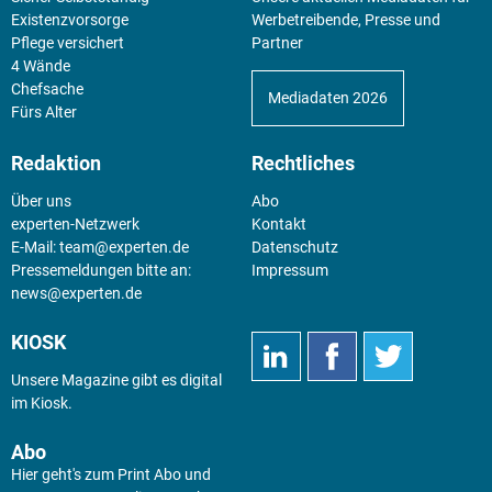
Existenz­vorsorge
Werbetreibende, Presse und
Pflege versichert
Partner
4 Wände
Chefsache
Mediadaten 2026
Fürs Alter
Redaktion
Rechtliches
Über uns
Abo
experten-Netzwerk
Kontakt
E-Mail:
team@experten.de
Datenschutz
Pressemeldungen bitte an:
Impressum
news@experten.de
KIOSK
Unsere Magazine gibt es digital
im
Kiosk
.
Abo
Hier geht's zum Print Abo und