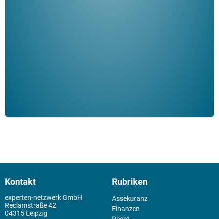
Her
ble
Klau
Schm
der 
Kontakt
Rubriken
experten-netzwerk GmbH
Assekuranz
Reclamstraße 42
Finanzen
04315 Leipzig
Recht