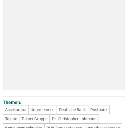
Themen:
Assekuranz
Unternehmen
Deutsche Bank
Postbank
Talanx
Talanx-Gruppe
Dr. Christopher Lohmann
Konsumentenkredite
BHW Bausparkasse
Hypothekenkredite