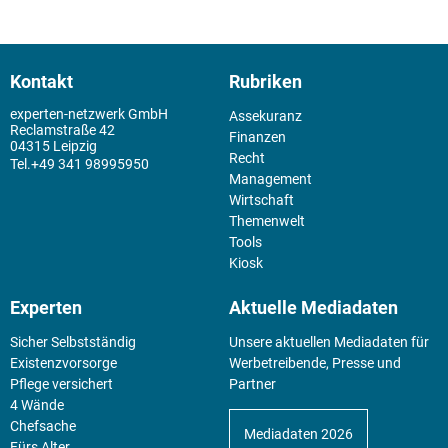
Kontakt
Rubriken
experten-netzwerk GmbH
Assekuranz
Reclamstraße 42
Finanzen
04315 Leipzig
Recht
+49 341 98995950
Management
Wirtschaft
Themenwelt
Tools
Kiosk
Experten
Aktuelle Mediadaten
Sicher Selbstständig
Unsere aktuellen Mediadaten für
Existenz­vorsorge
Werbetreibende, Presse und
Pflege versichert
Partner
4 Wände
Chefsache
Mediadaten 2026
Fürs Alter