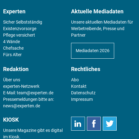
Experten
Aktuelle Mediadaten
Sicher Selbstständig
Unsere aktuellen Mediadaten für
Existenz­vorsorge
Werbetreibende, Presse und
Pflege versichert
Partner
4 Wände
Chefsache
Mediadaten 2026
Fürs Alter
Redaktion
Rechtliches
Über uns
Abo
experten-Netzwerk
Kontakt
E-Mail:
team@experten.de
Datenschutz
Pressemeldungen bitte an:
Impressum
news@experten.de
KIOSK
Unsere Magazine gibt es digital
im
Kiosk
.